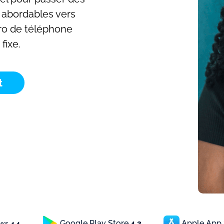
 abordables vers
ro de téléphone
fixe.
t
Google Play Store
4.3
Apple App
ews
4.4