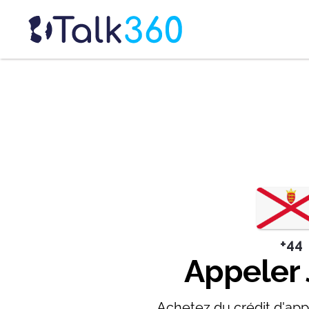
+44
Appeler 
Achetez du crédit d'app