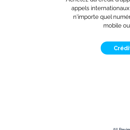
appels internationaux
n'importe quel numé
mobile ou 
Crédi
All Revi