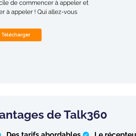
facile de commencer à appeler et
r à appeler ! Qui allez-vous
Télécharger
vantages de Talk360
Des tarifs abordables
Le récepteu