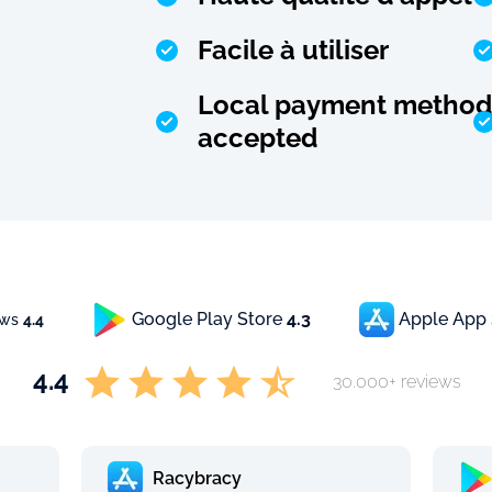
Facile à utiliser
Local payment method
accepted
Google Play Store
4.3
Apple App
ews
4.4
4.4
30.000+ reviews
Racybracy