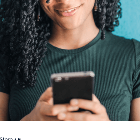
 Store
4.6