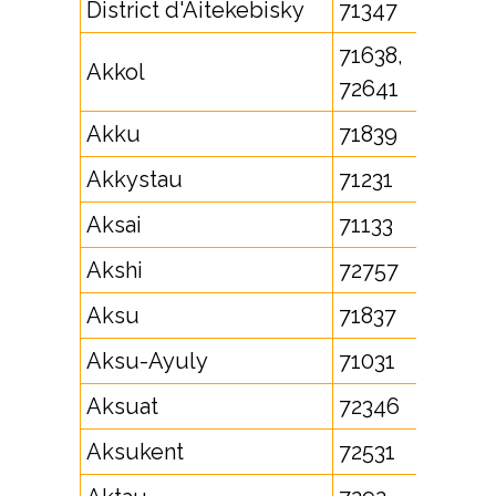
District d'Aitekebisky
71347
71638,
Akkol
72641
Akku
71839
Akkystau
71231
Aksai
71133
Akshi
72757
Aksu
71837
Aksu-Ayuly
71031
Aksuat
72346
Aksukent
72531