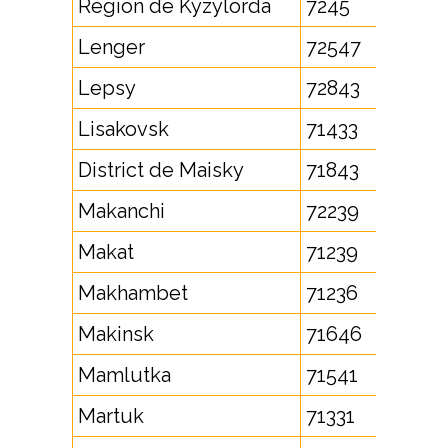
Région de Kyzylorda
7245
Lenger
72547
Lepsy
72843
Lisakovsk
71433
District de Maisky
71843
Makanchi
72239
Makat
71239
Makhambet
71236
Makinsk
71646
Mamlutka
71541
Martuk
71331