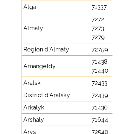
Alga
71337
7272,
Almaty
7273,
7279
Région d'Almaty
72759
71438,
Amangeldy
71440
Aralsk
72433
District d'Aralsky
72439
Arkalyk
71430
Arshaly
71644
Arys
72540