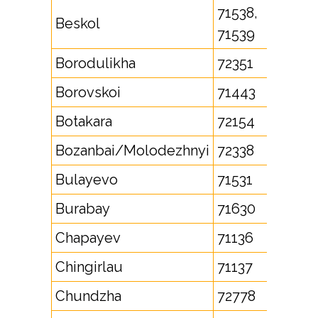
71538,
Beskol
71539
Borodulikha
72351
Borovskoi
71443
Botakara
72154
Bozanbai/Molodezhnyi
72338
Bulayevo
71531
Burabay
71630
Chapayev
71136
Chingirlau
71137
Chundzha
72778