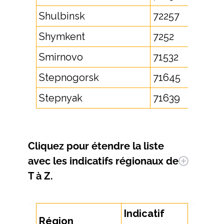
Shulbinsk
72257
Shymkent
7252
Smirnovo
71532
Stepnogorsk
71645
Stepnyak
71639
Cliquez pour étendre la
liste
avec les indicatifs régionaux de
T à Z.
Indicatif
Région