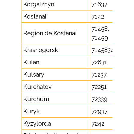
Korgalzhyn
71637
Kostanai
7142
71458,
Région de Kostanai
71459
Krasnogorsk
7145834
Kulan
72631
Kulsary
71237
Kurchatov
72251
Kurchum
72339
Kuryk
72937
Kyzylorda
7242