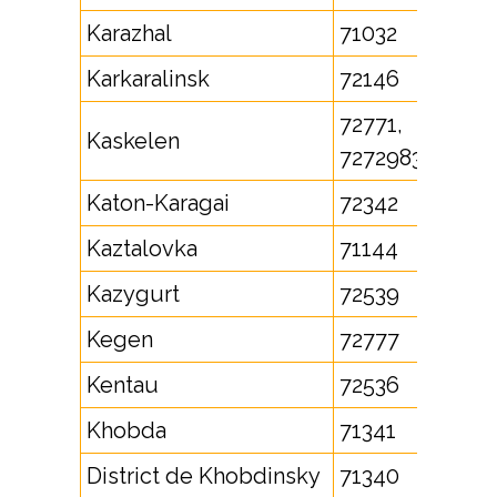
Karazhal
71032
Karkaralinsk
72146
72771,
Kaskelen
7272983
Katon-Karagai
72342
Kaztalovka
71144
Kazygurt
72539
Kegen
72777
Kentau
72536
Khobda
71341
District de Khobdinsky
71340