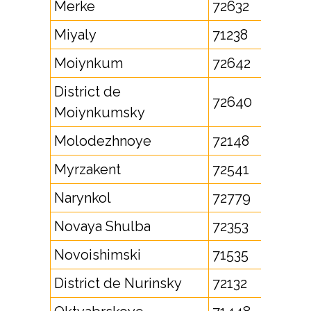
Merke
72632
Miyaly
71238
Moiynkum
72642
District de
72640
Moiynkumsky
Molodezhnoye
72148
Myrzakent
72541
Narynkol
72779
Novaya Shulba
72353
Novoishimski
71535
District de Nurinsky
72132