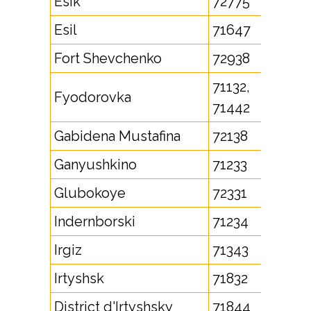
Esik
72775
Esil
71647
Fort Shevchenko
72938
71132,
Fyodorovka
71442
Gabidena Mustafina
72138
Ganyushkino
71233
Glubokoye
72331
Indernborski
71234
Irgiz
71343
Irtyshsk
71832
District d'Irtyshsky
71844