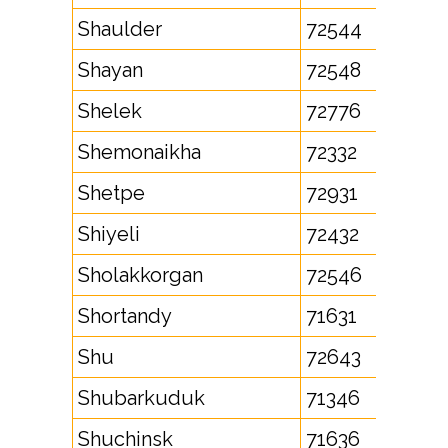
Shaulder
72544
Shayan
72548
Shelek
72776
Shemonaikha
72332
Shetpe
72931
Shiyeli
72432
Sholakkorgan
72546
Shortandy
71631
Shu
72643
Shubarkuduk
71346
Shuchinsk
71636