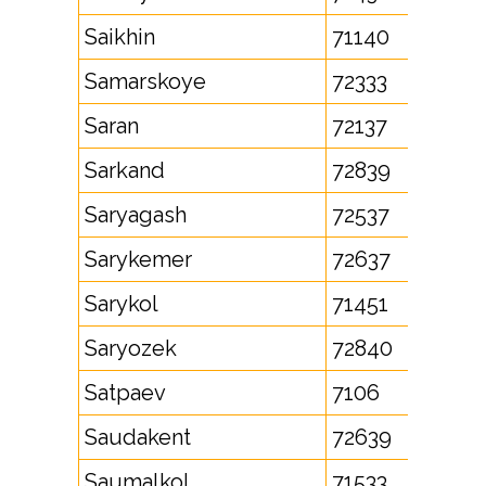
Saikhin
71140
Samarskoye
72333
Saran
72137
Sarkand
72839
Saryagash
72537
Sarykemer
72637
Sarykol
71451
Saryozek
72840
Satpaev
7106
Saudakent
72639
Saumalkol
71533