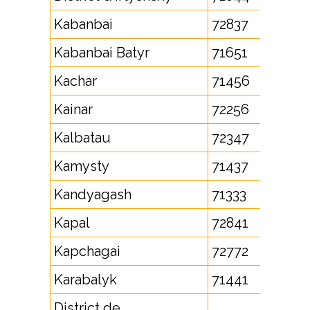
Kabanbai
72837
Kabanbai Batyr
71651
Kachar
71456
Kainar
72256
Kalbatau
72347
Kamysty
71437
Kandyagash
71333
Kapal
72841
Kapchagai
72772
Karabalyk
71441
District de