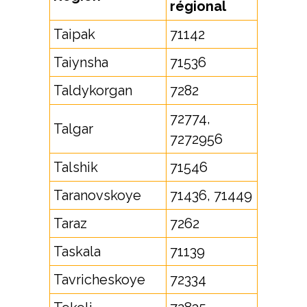
régional
Taipak
71142
Taiynsha
71536
Taldykorgan
7282
72774,
Talgar
7272956
Talshik
71546
Taranovskoye
71436, 71449
Taraz
7262
Taskala
71139
Tavricheskoye
72334