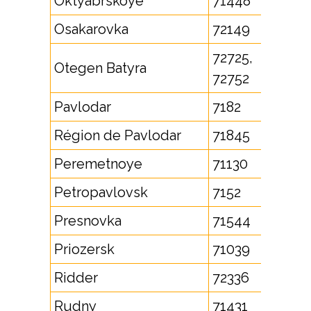
Oktyabrskoye
71448
Osakarovka
72149
72725,
Otegen Batyra
72752
Pavlodar
7182
Région de Pavlodar
71845
Peremetnoye
71130
Petropavlovsk
7152
Presnovka
71544
Priozersk
71039
Ridder
72336
Rudny
71431