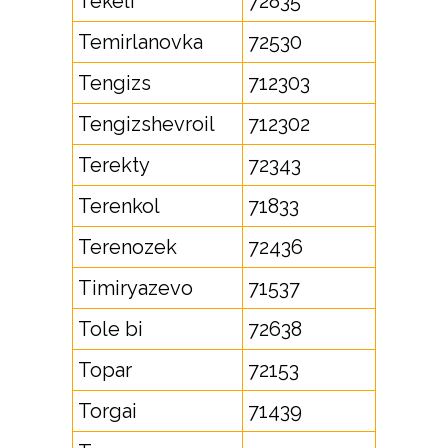
Tekeli
72835
Temirlanovka
72530
Tengizs
712303
Tengizshevroil
712302
Terekty
72343
Terenkol
71833
Terenozek
72436
Timiryazevo
71537
Tole bi
72638
Topar
72153
Torgai
71439