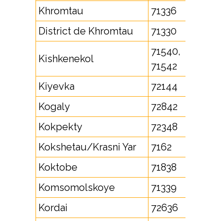
Khromtau
71336
District de Khromtau
71330
71540,
Kishkenekol
71542
Kiyevka
72144
Kogaly
72842
Kokpekty
72348
Kokshetau/Krasni Yar
7162
Koktobe
71838
Komsomolskoye
71339
Kordai
72636