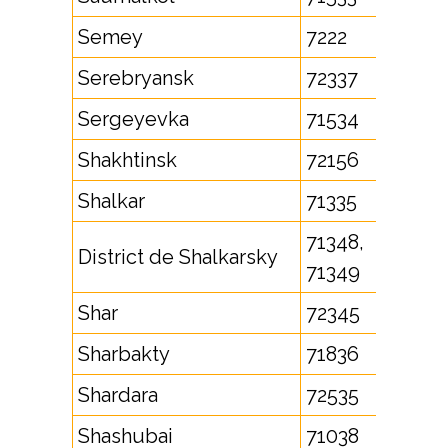
Semey
7222
Serebryansk
72337
Sergeyevka
71534
Shakhtinsk
72156
Shalkar
71335
71348,
District de Shalkarsky
71349
Shar
72345
Sharbakty
71836
Shardara
72535
Shashubai
71038