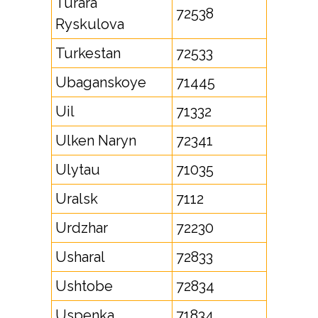
Turara
72538
Ryskulova
Turkestan
72533
Ubaganskoye
71445
Uil
71332
Ulken Naryn
72341
Ulytau
71035
Uralsk
7112
Urdzhar
72230
Usharal
72833
Ushtobe
72834
Uspenka
71834