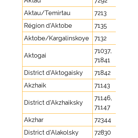
Aktau
7292
Aktau/Temirtau
7213
Région d'Aktobe
7135
Aktobe/Kargalinskoye
7132
71037,
Aktogai
71841
District d'Aktogaisky
71842
Akzhaik
71143
71146,
District d'Akzhaiksky
71147
Akzhar
72344
District d'Alakolsky
72830