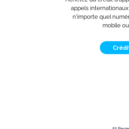
appels internationaux
n'importe quel numé
mobile ou 
Crédi
All Revi