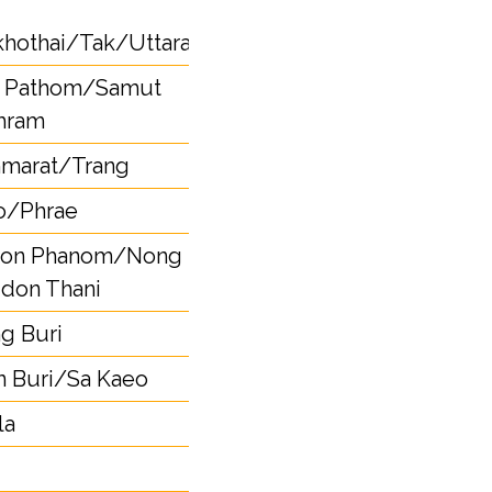
55
hothai/Tak/Uttaradit
n Pathom/Samut
34
hram
mmarat/Trang
75
o/Phrae
54
hon Phanom/Nong
42
don Thani
g Buri
36
 Buri/Sa Kaeo
37
la
73
76