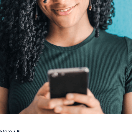
 Store
4.6