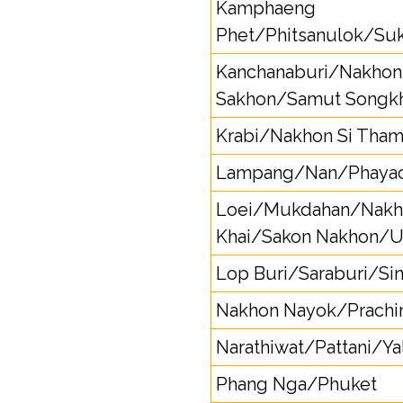
Kamphaeng
Phet/Phitsanulok/Suk
Kanchanaburi/Nakho
Sakhon/Samut Songk
Krabi/Nakhon Si Tha
Lampang/Nan/Phaya
Loei/Mukdahan/Nak
Khai/Sakon Nakhon/U
Lop Buri/Saraburi/Sin
Nakhon Nayok/Prachin
Narathiwat/Pattani/Ya
Phang Nga/Phuket