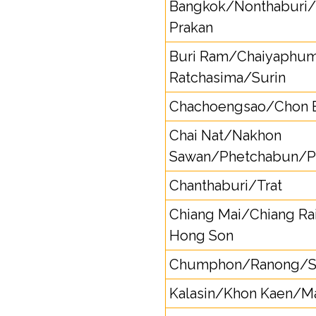
Bangkok/Nonthaburi
Prakan
Buri Ram/Chaiyaphu
Ratchasima/Surin
Chachoengsao/Chon 
Chai Nat/Nakhon
Sawan/Phetchabun/Phi
Chanthaburi/Trat
Chiang Mai/Chiang 
Hong Son
Chumphon/Ranong/Su
Kalasin/Khon Kaen/M