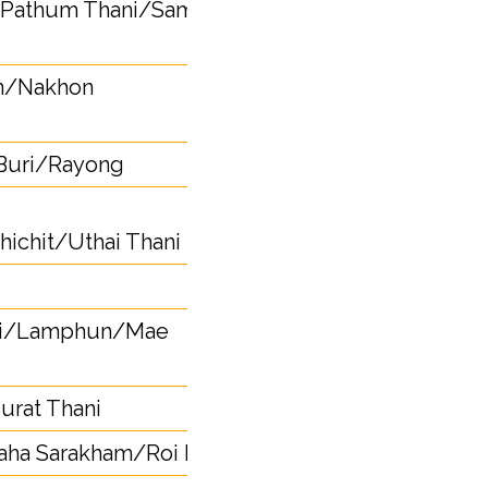
/Pathum Thani/Samut
2, 10, 16,
18, 19
m/Nakhon
44
Buri/Rayong
33, 38
56
chit/Uthai Thani
39
Rai/Lamphun/Mae
52, 53
rat Thani
77
aha Sarakham/Roi Et
43