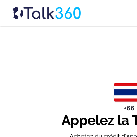
+66
Appelez la 
Achetez du crédit d'app