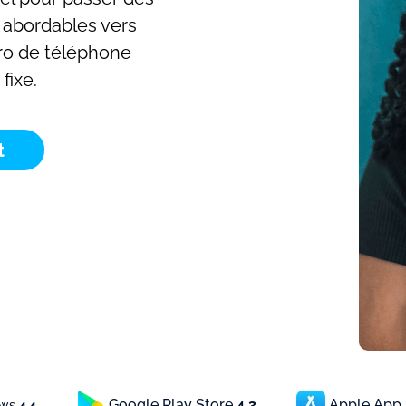
 abordables vers
ro de téléphone
fixe.
t
Google Play Store
4.3
Apple App
ews
4.4