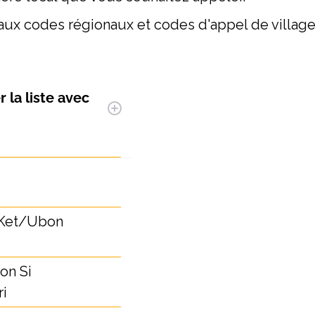
paux codes régionaux et codes d'appel de village
r la
liste avec
Indicatif
régional
 Ket/Ubon
45
on Si
35
i